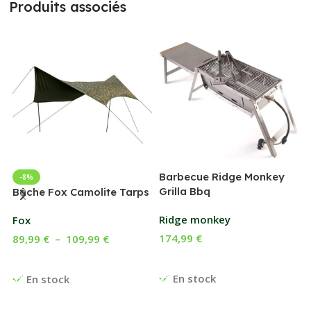
Produits associés
Barbecue Ridge Monkey
-8%
Grilla Bbq
G
Bâche Fox Camolite Tarps
Ridge monkey
Fox
174,99
€
89,99
€
–
109,99
€
Ajouter Au Panier
Choix Des Options
En stock
En stock