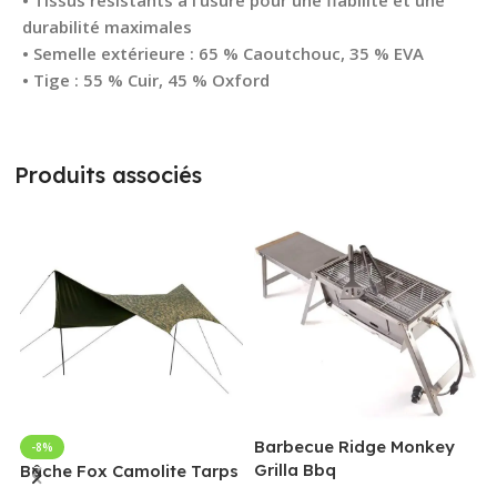
durabilité maximales
• Semelle extérieure : 65 % Caoutchouc, 35 % EVA
• Tige : 55 % Cuir, 45 % Oxford
Produits associés
Barbecue Ridge Monkey
-8%
Grilla Bbq
G
Bâche Fox Camolite Tarps