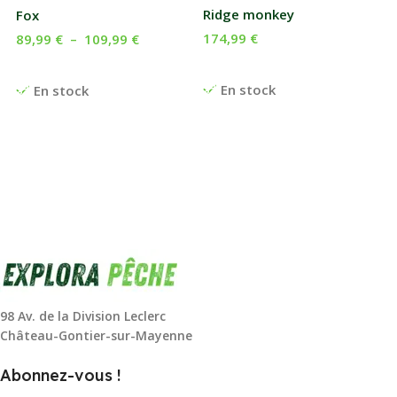
Ridge monkey
Fox
174,99
€
89,99
€
–
109,99
€
Ajouter Au Panier
Choix Des Options
En stock
En stock
98 Av. de la Division Leclerc
Château-Gontier-sur-Mayenne
Abonnez-vous !