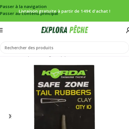
Passer à la navigation
Livraison gratuite à partir de 149€ d'achat !
Passer au contenu principal
Accueil
/
Carpe
/
Montage
/
Clip plomb/cônes