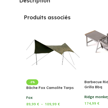
Description
Produits associés
Barbecue Ri
-8%
Grilla Bbq
Bâche Fox Camolite Tarps
Ridge monke
Fox
174,99
€
89,99
€
–
109,99
€