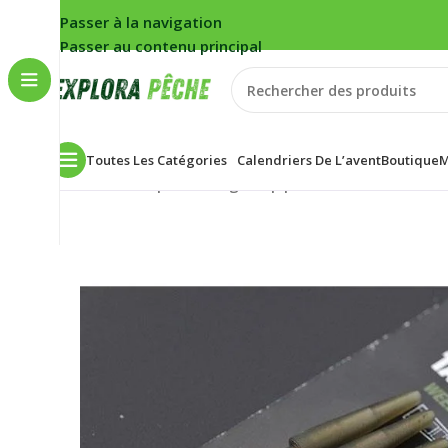
Passer à la navigation
Passer au contenu principal
Toutes Les Catégories
Calendriers De L’avent
Boutique
M
Accueil
/
Carpe
/
Montage
/
Clip plomb/cônes
/
Manchon 