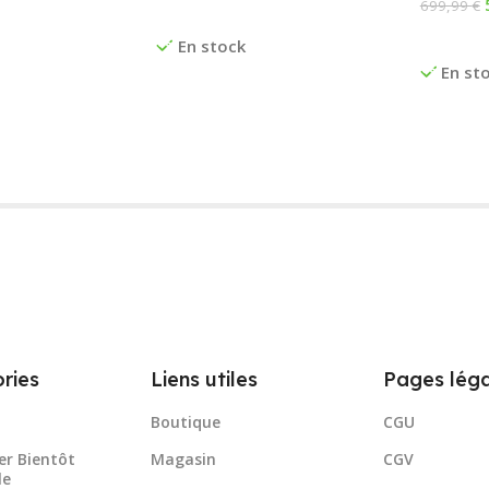
699,99
€
anier
Ajouter Au Panier
Ajouter
En stock
En st
ries
Liens utiles
Pages léga
Boutique
CGU
er Bientôt
Magasin
CGV
le