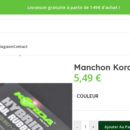
Livraison gratuite à partir de 149€ d'achat !
agasin
Contact
Korda Hybrid Tail Rubber – Par 10
Manchon Korda
5,49
€
COULEUR
-
+
Ajouter Au Pa