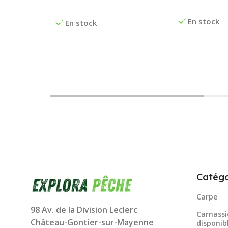
Ajouter Au P
Choix Des Options
En stock
En stock
Catégo
Carpe
98 Av. de la Division Leclerc
Carnassi
Château-Gontier-sur-Mayenne
disponib