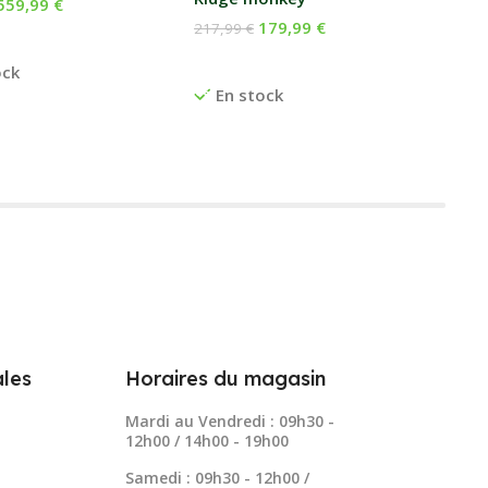
559,99
€
E
179,99
€
217,99
€
 Au Panier
Ajouter Au Panier
ock
En stock
les
Horaires du magasin
Mardi au Vendredi : 09h30 -
12h00 / 14h00 - 19h00
Samedi : 09h30 - 12h00 /