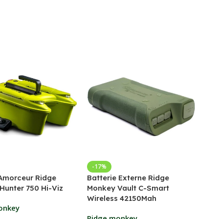
Bed
-17%
Amorceur Ridge
Batterie Externe Ridge
Fox
Hunter 750 Hi-Viz
Monkey Vault C-Smart
Wireless 42150Mah
169
onkey
Ch
Ridge monkey