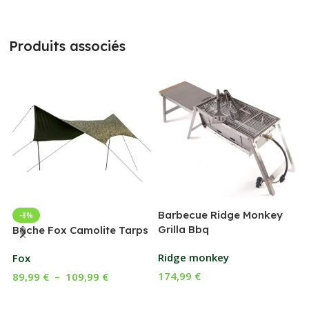
Produits associés
Barbecue Ridge Monkey
-8%
Grilla Bbq
G
Bâche Fox Camolite Tarps
Ridge monkey
Fox
174,99
€
89,99
€
–
109,99
€
Ajouter Au Panier
Choix Des Options