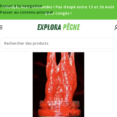
Passer à la navigation
Prévoyez vos commandes ! Pas d’expé entre 13 et 26 Août
Passer au contenu principal
pour congés !
Accueil
/
Carpe
/
Appâts
/
Liquides/booster