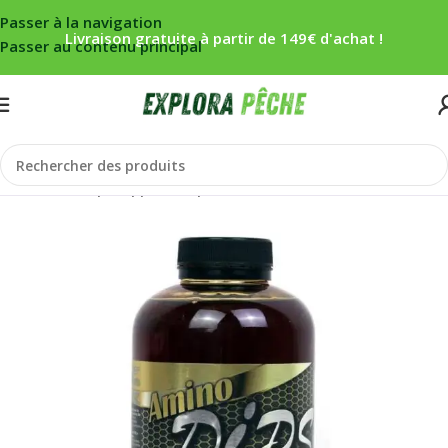
Passer à la navigation
Livraison gratuite à partir de 149€ d'achat !
Passer au contenu principal
Accueil
/
Carpe
/
Appâts
/
Liquides/booster