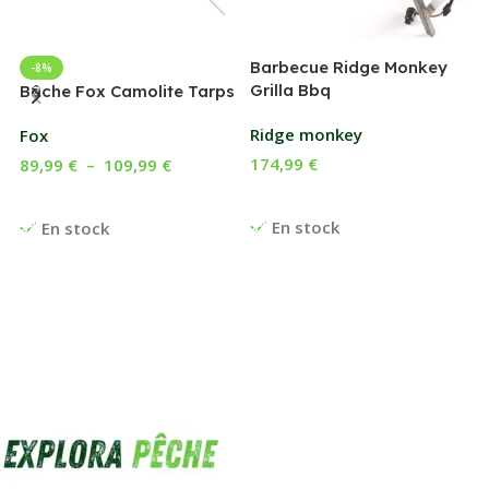
Barbecue Ridge Monkey
-8%
Grilla Bbq
G
Bâche Fox Camolite Tarps
Ridge monkey
Fox
174,99
€
89,99
€
–
109,99
€
Ajouter Au Panier
Choix Des Options
En stock
En stock