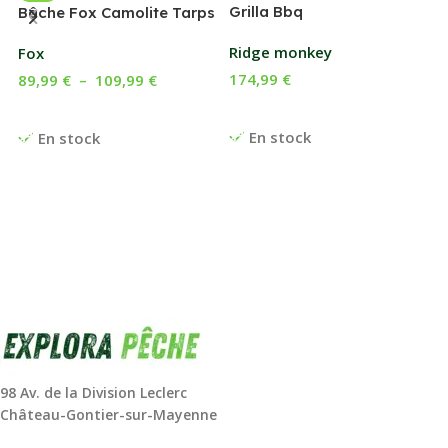
Grilla Bbq
G
Bâche Fox Camolite Tarps
Ridge monkey
Fox
174,99
€
89,99
€
–
109,99
€
Ajouter Au Panier
Choix Des Options
En stock
En stock
98 Av. de la Division Leclerc
Château-Gontier-sur-Mayenne