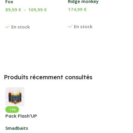
Ridge monkey
Fox
174,99
€
89,99
€
–
109,99
€
Ajouter Au Panier
Choix Des Options
En stock
En stock
Produits récemment consultés
-14%
Pack Flash’UP
Smadbaits