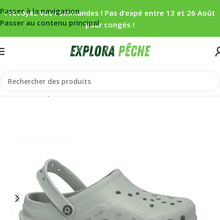
Passer à la navigation
Prévoyez vos commandes ! Pas d’expé entre 13 et 26 Août
Passer au contenu principal
pour congés !
Accueil
/
Carpe