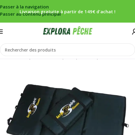
Passer à la navigation
Livraison gratuite à partir de 149€ d'achat !
Passer au contenu principal
Accueil
/
Carpe
/
No kill
/
Réception/pesée
/
Tapis