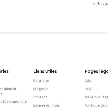
En st
ries
Liens utiles
Pages léga
Boutique
CGU
er Bientôt
Magasin
CGV
le
Contact
Mentions léga
ientôt disponible
Loterie du mois
Politique de c