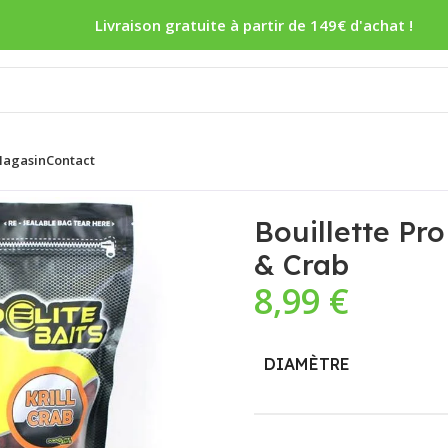
Livraison gratuite à partir de 149€ d'achat !
agasin
Contact
te Baits Boilies Classic Krill & Crab
Bouillette Pro 
& Crab
8,99
€
DIAMÈTRE