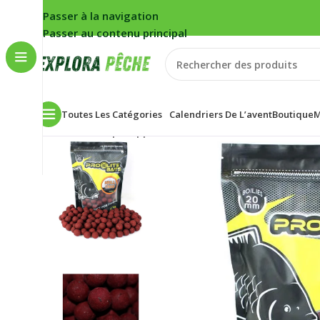
Passer à la navigation
Passer au contenu principal
Toutes Les Catégories
Calendriers De L’avent
Boutique
M
Accueil
/
Carpe
/
Appâts
/
Bouillettes
/
Bouillette Pro Eli