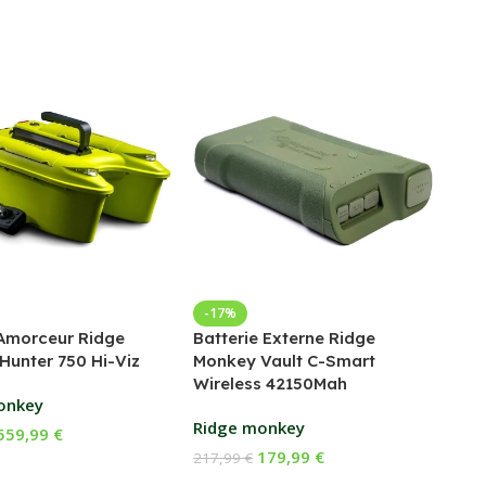
Bed
-17%
Amorceur Ridge
Batterie Externe Ridge
Fox
Hunter 750 Hi-Viz
Monkey Vault C-Smart
Wireless 42150Mah
169
onkey
Ch
Ridge monkey
559,99
€
E
179,99
€
217,99
€
 Au Panier