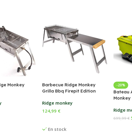
dge Monkey
Barbecue Ridge Monkey
-20%
Grilla Bbq Firepit Edition
Bateau 
Monkey 
y
Ridge monkey
Ridge m
124,99
€
699,99
€
anier
Ajouter Au Panier
Ajouter
En stock