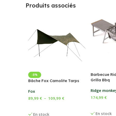
Produits associés
Barbecue Ri
-8%
Grilla Bbq
Bâche Fox Camolite Tarps
Ridge monke
Fox
174,99
€
89,99
€
–
109,99
€
Ajouter Au P
Choix Des Options
En stock
En stock